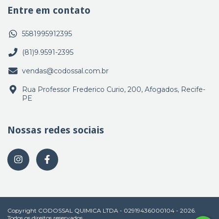
Entre em contato
5581995912395
(81)9.9591-2395
vendas@codossal.com.br
Rua Professor Frederico Curio, 200, Afogados, Recife-
PE
Nossas redes sociais
Copyright CODOSSAL QUIMICA LTDA - 02919436000104 - 2026.
Todos os direitos reservados.