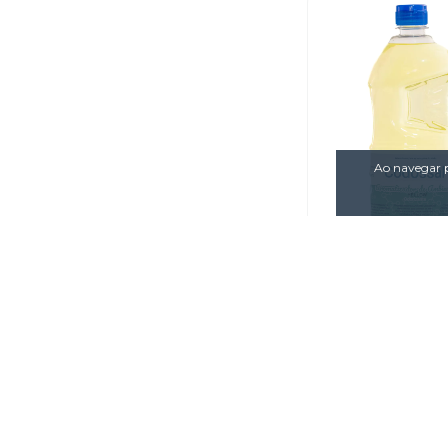
Ao navegar p
Aromatizador
Ambiente Codo
versão Yellow (r
R$29,0