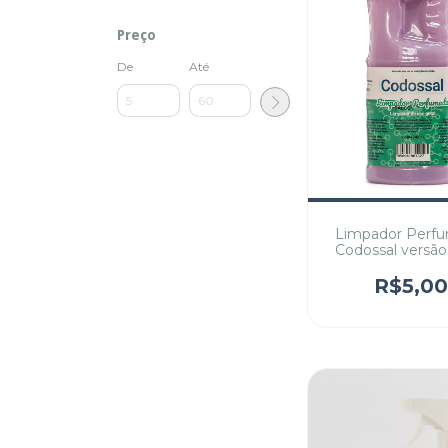
Preço
De
Até
Limpador Perf
Codossal versão
R$5,00