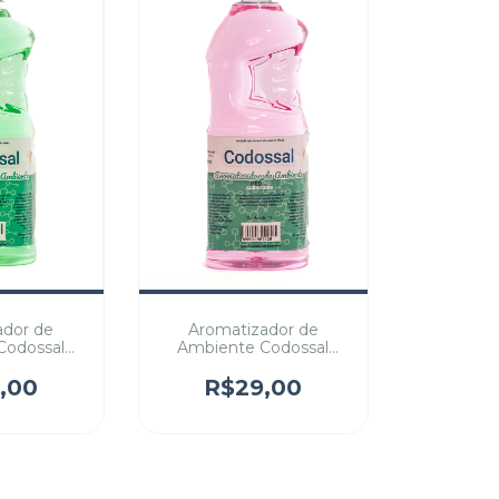
ador de
Aromatizador de
Codossal
Ambiente Codossal
n (refil)
versão Red (refil)
,00
R$29,00