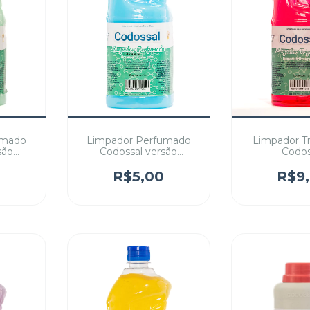
umado
Limpador Perfumado
Limpador Tr
são
Codossal versão
Codos
e
Lavanda
R$5,00
R$9