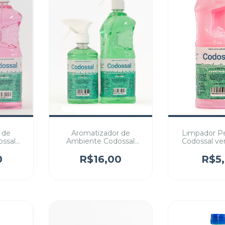
 de
Aromatizador de
Limpador P
ssal
Ambiente Codossal
Codossal ver
d
versão Green
0
R$16,00
R$5