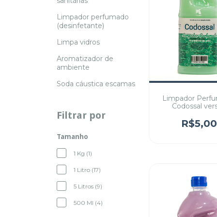
sanitárias
Limpador perfumado
(desinfetante)
Limpa vidros
Aromatizador de
ambiente
Soda cáustica escamas
Limpador Perf
Codossal ver
Filtrar por
Campestr
R$5,00
Tamanho
1 Kg (1)
1 Litro (17)
5 Litros (9)
500 Ml (4)