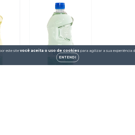
or este site
você aceita o uso de cookies
para agilizar a sua experiência
ENTENDI
 de
Aromatizador de
ssal
Ambiente Codossal
efil)
versão Blue (refil)
0
R$29,00