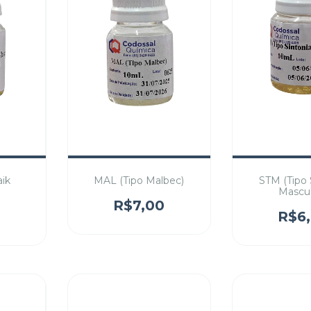
aik
MAL (Tipo Malbec)
STM (Tipo 
)
Mascul
R$7,00
0
R$6