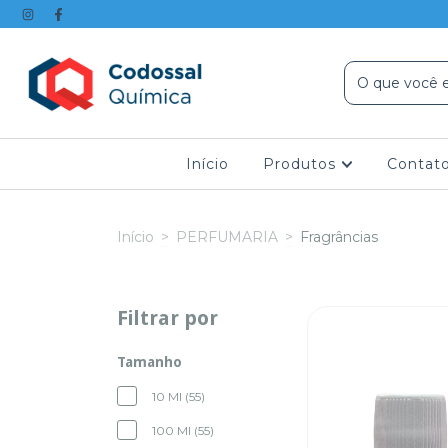
Início
Produtos
Contat
Início
>
PERFUMARIA
>
Fragrâncias
Filtrar por
Tamanho
10 Ml (55)
100 Ml (55)