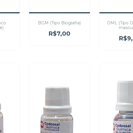
oco
BGM (Tipo Biografia)
OML (Tipo O
e)
mascul
R$7,00
0
R$9