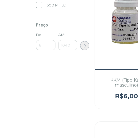
500 Ml (55)
Preço
De
Até
KKM (Tipo K
masculino
R$6,0