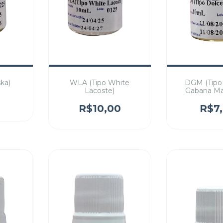
ska)
WLA (Tipo White
DGM (Tipo
Lacoste)
Gabana Ma
0
R$10,00
R$7